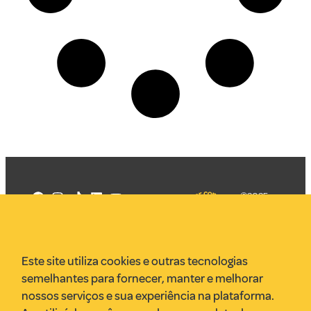
©2025
Mercadizar
Todos os
direitos
Quem somos
reservados
PMKT
Este site utiliza cookies e outras tecnologias
VR Assessoria
semelhantes para fornecer, manter e melhorar
Parcerias
nossos serviços e sua experiência na plataforma.
Envie uma pauta