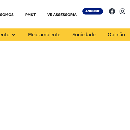
ANUNCIE
 SOMOS
PMKT
VR ASSESSORIA
ento
Meio ambiente
Sociedade
Opinião