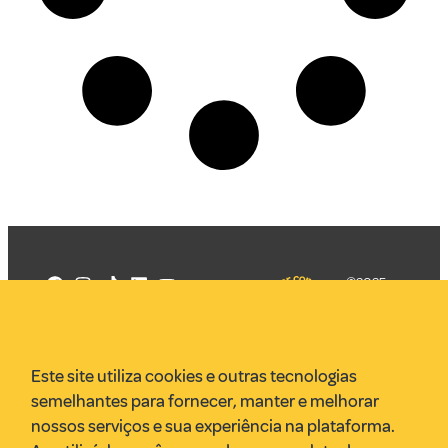
©2025
Mercadizar
Todos os
direitos
Quem somos
reservados
PMKT
Este site utiliza cookies e outras tecnologias
VR Assessoria
semelhantes para fornecer, manter e melhorar
Parcerias
nossos serviços e sua experiência na plataforma.
Envie uma pauta