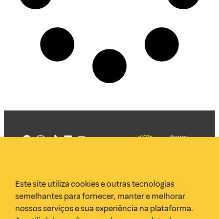
©2025
Mercadizar
Todos os
direitos
Quem somos
reservados
PMKT
Este site utiliza cookies e outras tecnologias
VR Assessoria
semelhantes para fornecer, manter e melhorar
Parcerias
nossos serviços e sua experiência na plataforma.
Envie uma pauta