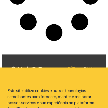
©2025
Mercadizar
Todos os
direitos
Quem somos
reservados
PMKT
Este site utiliza cookies e outras tecnologias
VR Assessoria
semelhantes para fornecer, manter e melhorar
Parcerias
nossos serviços e sua experiência na plataforma.
Envie uma pauta