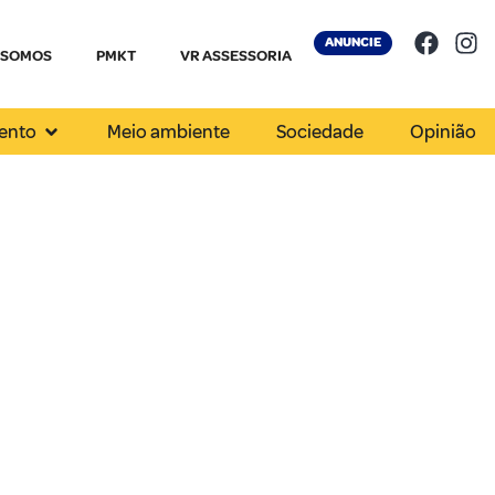
ANUNCIE
 SOMOS
PMKT
VR ASSESSORIA
ento
Meio ambiente
Sociedade
Opinião