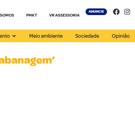
ANUNCIE
 SOMOS
PMKT
VR ASSESSORIA
ento
Meio ambiente
Sociedade
Opinião
Cabanagem’