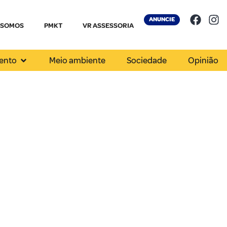
ANUNCIE
 SOMOS
PMKT
VR ASSESSORIA
ento
Meio ambiente
Sociedade
Opinião