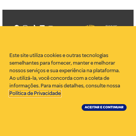
©2025
Mercadizar
Todos os
direitos
Quem somos
reservados
PMKT
Este site utiliza cookies e outras tecnologias
VR Assessoria
semelhantes para fornecer, manter e melhorar
Parcerias
nossos serviços e sua experiência na plataforma.
Envie uma pauta
Ao utilizá-la, você concorda com a coleta de
Anuncie
informações. Para mais detalhes, consulte nossa
Política de Privacidade
.
ACEITAR E CONTINUAR