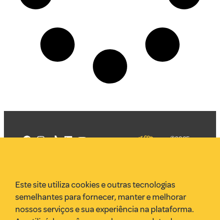
©2025
Mercadizar
Todos os
direitos
Quem somos
reservados
PMKT
Este site utiliza cookies e outras tecnologias
VR Assessoria
semelhantes para fornecer, manter e melhorar
Parcerias
nossos serviços e sua experiência na plataforma.
Envie uma pauta