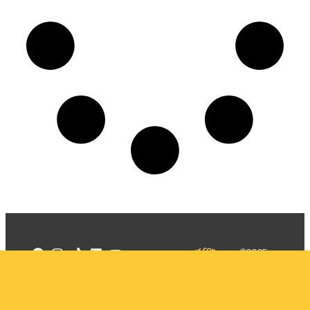
©2025
Mercadizar
Todos os
direitos
Quem somos
reservados
PMKT