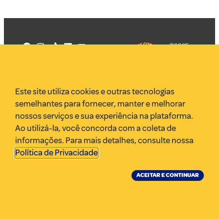
©2025
Mercadizar
Todos os
direitos
Quem somos
reservados
PMKT
Este site utiliza cookies e outras tecnologias
VR Assessoria
semelhantes para fornecer, manter e melhorar
Parcerias
nossos serviços e sua experiência na plataforma.
Envie uma pauta
Ao utilizá-la, você concorda com a coleta de
Anuncie
informações. Para mais detalhes, consulte nossa
Política de Privacidade
.
ACEITAR E CONTINUAR