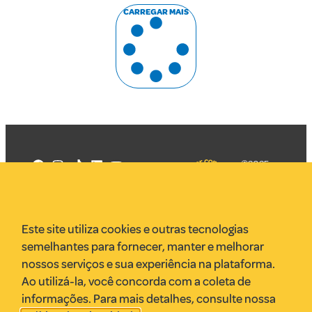
CARREGAR MAIS
©2025
Mercadizar
Todos os
direitos
Quem somos
reservados
PMKT
Este site utiliza cookies e outras tecnologias
VR Assessoria
semelhantes para fornecer, manter e melhorar
Parcerias
nossos serviços e sua experiência na plataforma.
Envie uma pauta
Ao utilizá-la, você concorda com a coleta de
Anuncie
informações. Para mais detalhes, consulte nossa