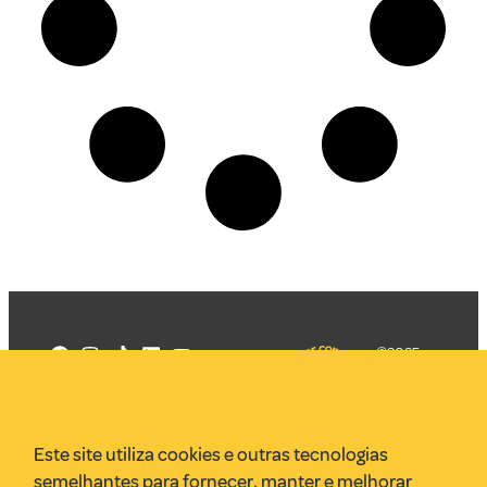
©2025
Mercadizar
Todos os
direitos
Quem somos
reservados
PMKT
Este site utiliza cookies e outras tecnologias
VR Assessoria
semelhantes para fornecer, manter e melhorar