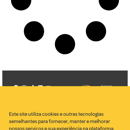
©2025
Mercadizar
Todos os
direitos
Quem somos
reservados
PMKT
Este site utiliza cookies e outras tecnologias
VR Assessoria
semelhantes para fornecer, manter e melhorar
Parcerias
nossos serviços e sua experiência na plataforma.