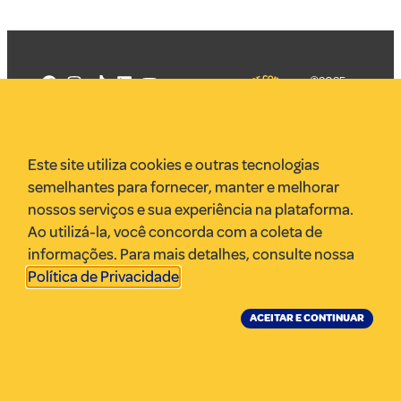
©2025
Mercadizar
Todos os
direitos
Quem somos
reservados
PMKT
Este site utiliza cookies e outras tecnologias
VR Assessoria
semelhantes para fornecer, manter e melhorar
Parcerias
nossos serviços e sua experiência na plataforma.
Envie uma pauta
Ao utilizá-la, você concorda com a coleta de
Anuncie
informações. Para mais detalhes, consulte nossa
Política de Privacidade
.
ACEITAR E CONTINUAR