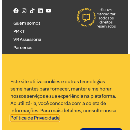
©2025
Mercadizar
Todos os
direitos
Quem somos
reservados
PMKT
VR Assessoria
Parcerias
Envie uma pauta
Anuncie
Este site utiliza cookies e outras tecnologias
semelhantes para fornecer, manter e melhorar
nossos serviços e sua experiência na plataforma.
Ao utilizá-la, você concorda com a coleta de
informações. Para mais detalhes, consulte nossa
Política de Privacidade
.