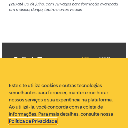
(28) até 30 de julho, com 72 vagas para formação avançada
em música, dança, teatro e artes visuais
©2025
Mercadizar
Todos os
direitos
Quem somos
reservados
PMKT
Este site utiliza cookies e outras tecnologias
VR Assessoria
semelhantes para fornecer, manter e melhorar
Parcerias
nossos serviços e sua experiência na plataforma.
Envie uma pauta
Ao utilizá-la, você concorda com a coleta de
Anuncie
informações. Para mais detalhes, consulte nossa
Política de Privacidade
.