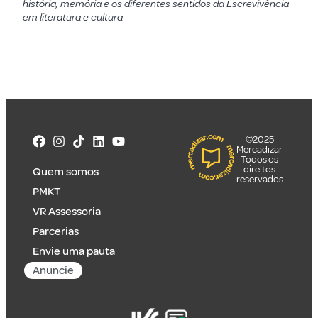
história, memória e os diferentes sentidos da Escrevivência
em literatura e cultura
©2025
Mercadizar
Todos os
direitos
Quem somos
reservados
PMKT
VR Assessoria
Parcerias
Envie uma pauta
Anuncie