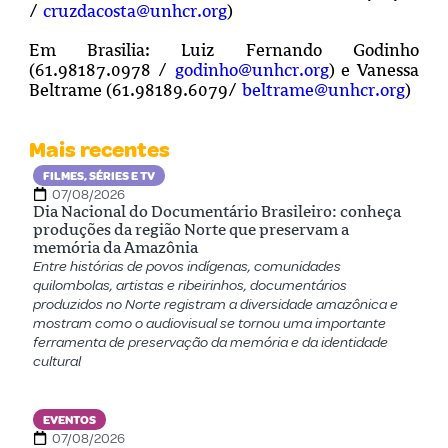
/
cruzdacosta@unhcr.org
)
Em Brasilia: Luiz Fernando Godinho
(61.98187.0978 /
godinho@unhcr.org
) e Vanessa
Beltrame (61.98189.6079/
beltrame@unhcr.org
)
Mais recentes
FILMES, SÉRIES E TV
07/08/2026
Dia Nacional do Documentário Brasileiro: conheça
produções da região Norte que preservam a
memória da Amazônia
Entre histórias de povos indígenas, comunidades
quilombolas, artistas e ribeirinhos, documentários
produzidos no Norte registram a diversidade amazônica e
mostram como o audiovisual se tornou uma importante
ferramenta de preservação da memória e da identidade
cultural
EVENTOS
07/08/2026