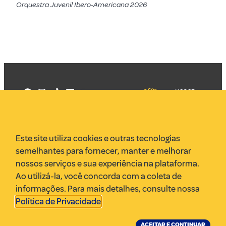
Orquestra Juvenil Ibero-Americana 2026
©2025
Mercadizar
Todos os
direitos
Quem somos
reservados
PMKT
Este site utiliza cookies e outras tecnologias
VR Assessoria
semelhantes para fornecer, manter e melhorar
Parcerias
nossos serviços e sua experiência na plataforma.
Envie uma pauta
Ao utilizá-la, você concorda com a coleta de
Anuncie
informações. Para mais detalhes, consulte nossa
Política de Privacidade
.
ACEITAR E CONTINUAR