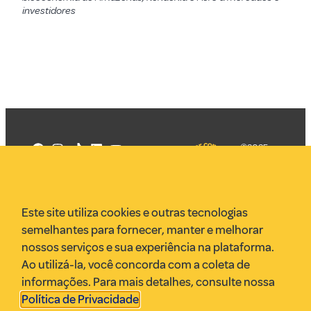
investidores
©2025
Mercadizar
Todos os
direitos
Quem somos
reservados
PMKT
Este site utiliza cookies e outras tecnologias
VR Assessoria
semelhantes para fornecer, manter e melhorar
Parcerias
nossos serviços e sua experiência na plataforma.
Envie uma pauta
Ao utilizá-la, você concorda com a coleta de
Anuncie
informações. Para mais detalhes, consulte nossa
Política de Privacidade
.