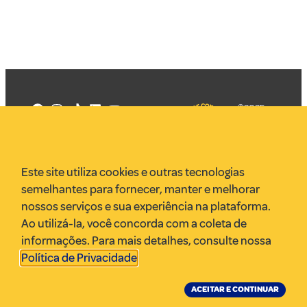
©2025
Mercadizar
Todos os
direitos
Quem somos
reservados
PMKT
Este site utiliza cookies e outras tecnologias
VR Assessoria
semelhantes para fornecer, manter e melhorar
Parcerias
nossos serviços e sua experiência na plataforma.
Envie uma pauta
Ao utilizá-la, você concorda com a coleta de
Anuncie
informações. Para mais detalhes, consulte nossa
Política de Privacidade
.
ACEITAR E CONTINUAR