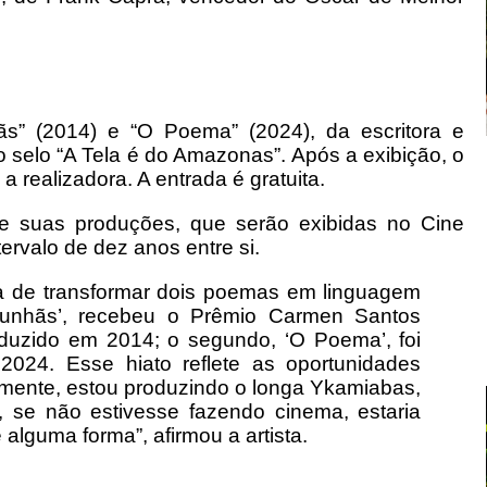
s” (2014) e “O Poema” (2024), da escritora e
o selo “A Tela é do Amazonas”. Após a exibição, o
 realizadora. A entrada é gratuita.
re suas produções, que serão exibidas no Cine
rvalo de dez anos entre si.
ia de transformar dois poemas em linguagem
 Cunhãs’, recebeu o Prêmio Carmen Santos
duzido em 2014; o segundo, ‘O Poema’, foi
024. Esse hiato reflete as oportunidades
ualmente, estou produzindo o longa Ykamiabas,
 se não estivesse fazendo cinema, estaria
lguma forma”, afirmou a artista.