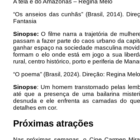
A tela é do Amazonas – Regina Melo
“Os anseios das cunhãs” (Brasil, 2014). Dir
Fantasia
Sinopse:
O filme narra a trajetória de mulh
passam a fazer parte do caos urbano da capit
ganhar espaço na sociedade masculina movida
formam o elo onde está em jogo a sua libe
rural, centro histórico, porto e periferia de Mana
“O poema” (Brasil, 2024). Direção: Regina Mel
Sinopse
: Um homem transtornado pelas lem
até que a presença de uma bailarina miste
desnuda e ele enfrenta as camadas do que
detalhes em cor.
Próximas atrações
Nas próximas semanas, o Cine Carmen Mir