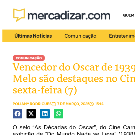
QUEM
Últimas Notícias
Comunicação
Entretenim
COMUNICAÇÃO
Vencedor do Oscar de 1939
Melo são destaques no Ci
sexta-feira (7)
POLIANY RODRIGUES
7 DE MARÇO, 2025
15:14
O selo “As Décadas do Oscar”, do Cine Carme
exibição de “Do Mundo Nada se Leva” (1938)