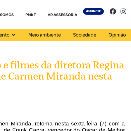
ANUNCIE
 SOMOS
PMKT
VR ASSESSORIA
ento
Meio ambiente
Sociedade
Opinião
 e filmes da diretora Regina
ne Carmen Miranda nesta
n Miranda, retorna nesta sexta-feira (7) com a
, de Frank Capra, vencedor do Oscar de Melhor