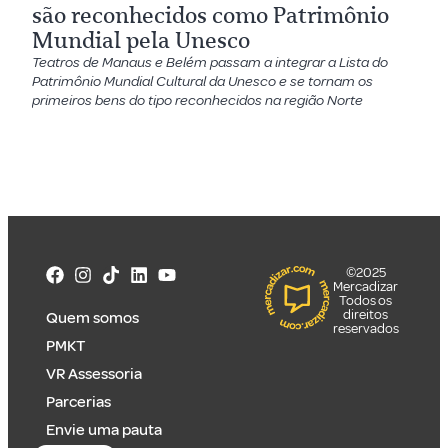
são reconhecidos como Patrimônio
Mundial pela Unesco
Teatros de Manaus e Belém passam a integrar a Lista do
Patrimônio Mundial Cultural da Unesco e se tornam os
primeiros bens do tipo reconhecidos na região Norte
©2025
Mercadizar
Todos os
direitos
Quem somos
reservados
PMKT
VR Assessoria
Parcerias
Envie uma pauta