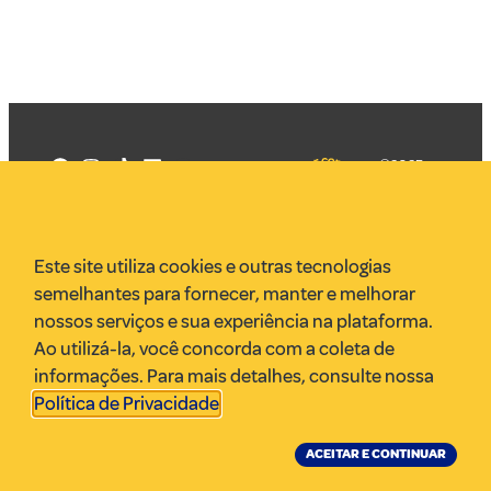
©2025
Mercadizar
Todos os
direitos
Quem somos
reservados
PMKT
Este site utiliza cookies e outras tecnologias
VR Assessoria
semelhantes para fornecer, manter e melhorar
Parcerias
nossos serviços e sua experiência na plataforma.
Envie uma pauta
Ao utilizá-la, você concorda com a coleta de
Anuncie
informações. Para mais detalhes, consulte nossa
Política de Privacidade
.
ACEITAR E CONTINUAR