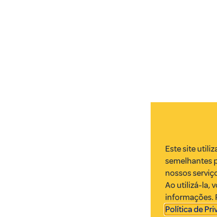
Este site utili
semelhantes p
nossos serviço
Ao utilizá-la,
informações. 
Política de Pr