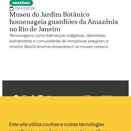
AMAZÔNIA
15/07/2026
Museu do Jardim Botânico
homenageia guardiões da Amazônia
no Rio de Janeiro
Personagens como lideranças indígenas, ribeirinhas,
extrativistas e comunitárias do Amazonas integram a
mostra ‘BioOCAnomia Amazônica’ no museu carioca
©2025
Mercadizar
Todos os
direitos
Quem somos
reservados
PMKT
Este site utiliza cookies e outras tecnologias
VR Assessoria