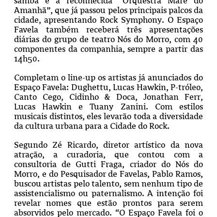
samba e a reconhecida “Orquestra Maré do
Amanhã”, que já passou pelos principais palcos da
cidade, apresentando Rock Symphony. O Espaço
Favela também receberá três apresentações
diárias do grupo de teatro Nós do Morro, com 40
componentes da companhia, sempre a partir das
14h50.
Completam o line-up os artistas já anunciados do
Espaço Favela: Dughettu, Lucas Hawkin, P-tróleo,
Canto Cego, Cidinho & Doca, Jonathan Ferr,
Lucas Hawkin e Tuany Zanini. Com estilos
musicais distintos, eles levarão toda a diversidade
da cultura urbana para a Cidade do Rock.
Segundo Zé Ricardo, diretor artístico da nova
atração, a curadoria, que contou com a
consultoria de Gutti Fraga, criador do Nós do
Morro, e do Pesquisador de Favelas, Pablo Ramos,
buscou artistas pelo talento, sem nenhum tipo de
assistencialismo ou paternalismo. A intenção foi
revelar nomes que estão prontos para serem
absorvidos pelo mercado. “O Espaço Favela foi o