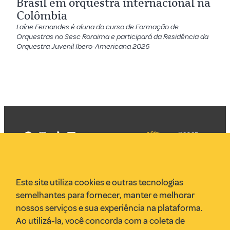
Brasil em orquestra internacional na
Colômbia
Laíne Fernandes é aluna do curso de Formação de
Orquestras no Sesc Roraima e participará da Residência da
Orquestra Juvenil Ibero-Americana 2026
©2025
Mercadizar
Todos os
direitos
Quem somos
reservados
PMKT
Este site utiliza cookies e outras tecnologias
VR Assessoria
semelhantes para fornecer, manter e melhorar
Parcerias
nossos serviços e sua experiência na plataforma.
Envie uma pauta
Ao utilizá-la, você concorda com a coleta de
Anuncie