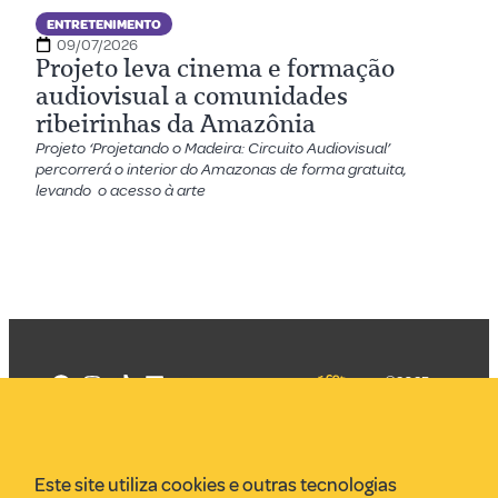
ENTRETENIMENTO
09/07/2026
Projeto leva cinema e formação
audiovisual a comunidades
ribeirinhas da Amazônia
Projeto ‘Projetando o Madeira: Circuito Audiovisual’
percorrerá o interior do Amazonas de forma gratuita,
levando o acesso à arte
©2025
Mercadizar
Todos os
direitos
Quem somos
reservados
PMKT
Este site utiliza cookies e outras tecnologias
VR Assessoria