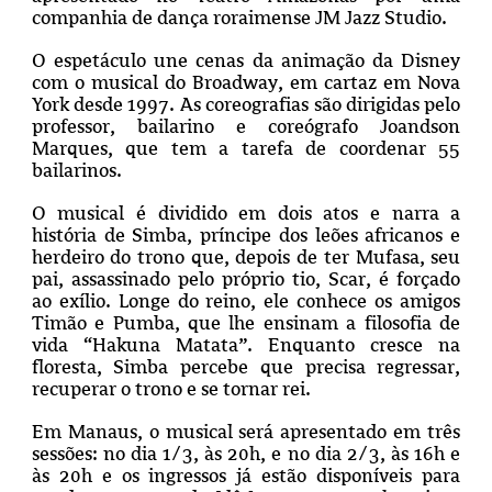
companhia de dança roraimense JM Jazz Studio.
O espetáculo une cenas da animação da Disney
com o musical do Broadway, em cartaz em Nova
York desde 1997. As coreografias são dirigidas pelo
professor, bailarino e coreógrafo Joandson
Marques, que tem a tarefa de coordenar 55
bailarinos.
O musical é dividido em dois atos e narra a
história de Simba, príncipe dos leões africanos e
herdeiro do trono que, depois de ter Mufasa, seu
pai, assassinado pelo próprio tio, Scar, é forçado
ao exílio. Longe do reino, ele conhece os amigos
Timão e Pumba, que lhe ensinam a filosofia de
vida “Hakuna Matata”. Enquanto cresce na
floresta, Simba percebe que precisa regressar,
recuperar o trono e se tornar rei.
Em Manaus, o musical será apresentado em três
sessões: no dia 1/3, às 20h, e no dia 2/3, às 16h e
às 20h e os ingressos já estão disponíveis para