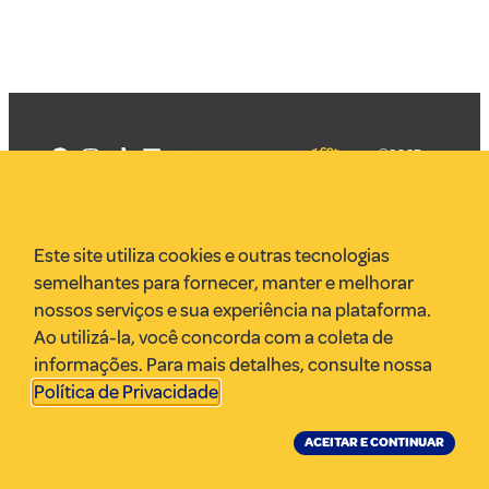
©2025
Mercadizar
Todos os
direitos
Quem somos
reservados
PMKT
Este site utiliza cookies e outras tecnologias
VR Assessoria
semelhantes para fornecer, manter e melhorar
Parcerias
nossos serviços e sua experiência na plataforma.
Envie uma pauta
Ao utilizá-la, você concorda com a coleta de
Anuncie
informações. Para mais detalhes, consulte nossa
Política de Privacidade
.
ACEITAR E CONTINUAR