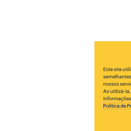
Este site uti
semelhantes
nossos servi
Ao utilizá-l
informações.
Política de 