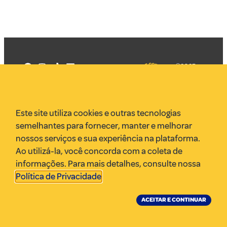
©2025
Mercadizar
Todos os
direitos
Quem somos
reservados
PMKT
Este site utiliza cookies e outras tecnologias
VR Assessoria
semelhantes para fornecer, manter e melhorar
Parcerias
nossos serviços e sua experiência na plataforma.
Envie uma pauta
Ao utilizá-la, você concorda com a coleta de
Anuncie
informações. Para mais detalhes, consulte nossa
Política de Privacidade
.
ACEITAR E CONTINUAR