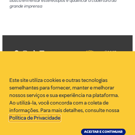
busca enfrentar estereótipos e qualificar a cobertura da
grande imprensa
©2025
Mercadizar
Todos os
direitos
Quem somos
reservados
PMKT
Este site utiliza cookies e outras tecnologias
VR Assessoria
semelhantes para fornecer, manter e melhorar
Parcerias
nossos serviços e sua experiência na plataforma.
Envie uma pauta
Ao utilizá-la, você concorda com a coleta de
Anuncie
informações. Para mais detalhes, consulte nossa
Política de Privacidade
.
ACEITAR E CONTINUAR