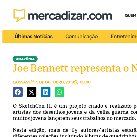
QUEM
Últimas Notícias
Comunicação
Entretenim
AMAZÔNIA
Joe Bennett representa o 
LAISSASS
9 DE OUTUBRO, 2019
08:00
O SketchCon III é um projeto criado e realizado p
artistas dos desenhos jovens e da velha guarda c
muitos jovens lançarem seus trabalhos no mercado
Nesta edição, mais de 65 autores/artistas esta
diferentes coleções incluindo álbuns de quadrinhos,