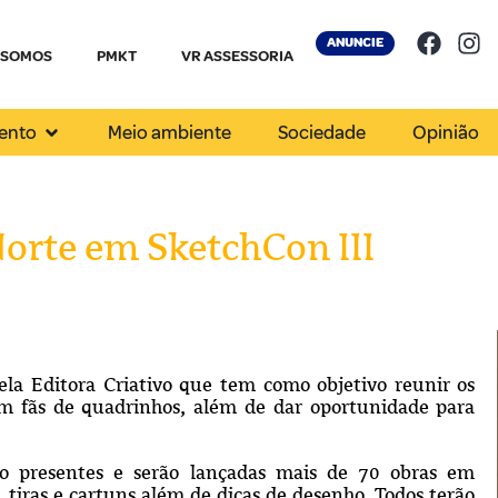
ANUNCIE
 SOMOS
PMKT
VR ASSESSORIA
ento
Meio ambiente
Sociedade
Opinião
Norte em SketchCon III
ela Editora Criativo que tem como objetivo reunir os
om fãs de quadrinhos, além de dar oportunidade para
.
rão presentes e serão lançadas mais de 70 obras
em
 tiras e cartuns além de dicas de desenho. Todos terão