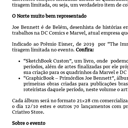
tiragem limitada, ou seja, um verdadeiro item de co
O Norte muito bem representado
Joe Bennett é de Belém, desenhista de histórias e
trabalhos na DC Comics e Marvel, atual empresa que
Indicado ao Prêmio Eisner, de 2019 por “The Imm
tiragem limitada no evento.
Confira:
“SketchBook Custon”, um livro, onde podemos 
períodos, além de artes finalizadas por ele pr
sua criação para os quadrinhos da Marvel e DC
“GraphicBook – Primórdios Joe Bennett”, álbum
primeiras obras criadas para publicações bras
roteiristas daquele período, neste volume o art
Cada álbum será no formato 21×28 cm comercializado
o dia 12/10 estes e outros 70 lançamentos com
Criativo Store.
Sobre o evento