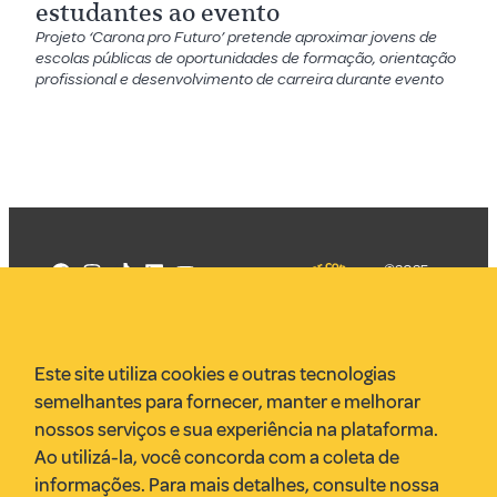
estudantes ao evento
Projeto ‘Carona pro Futuro’ pretende aproximar jovens de
escolas públicas de oportunidades de formação, orientação
profissional e desenvolvimento de carreira durante evento
©2025
Mercadizar
Todos os
direitos
Quem somos
reservados
PMKT
Este site utiliza cookies e outras tecnologias
VR Assessoria
semelhantes para fornecer, manter e melhorar
Parcerias
nossos serviços e sua experiência na plataforma.
Envie uma pauta
Ao utilizá-la, você concorda com a coleta de
Anuncie
informações. Para mais detalhes, consulte nossa