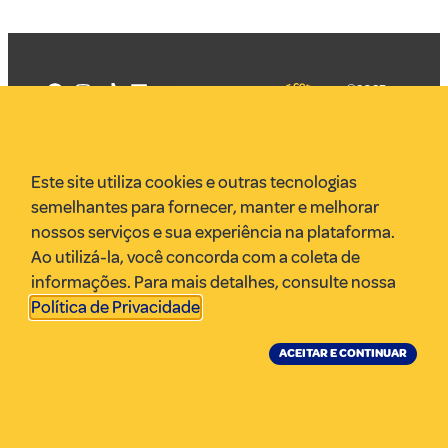
©2025
Mercadizar
Todos os
direitos
Quem somos
reservados
PMKT
Este site utiliza cookies e outras tecnologias
VR Assessoria
semelhantes para fornecer, manter e melhorar
Parcerias
nossos serviços e sua experiência na plataforma.
Envie uma pauta
Ao utilizá-la, você concorda com a coleta de
Anuncie
informações. Para mais detalhes, consulte nossa
Política de Privacidade
.
ACEITAR E CONTINUAR