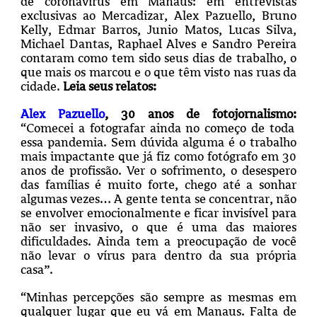
de coronavírus em Manaus: em entrevistas
exclusivas ao Mercadizar, Alex Pazuello, Bruno
Kelly, Edmar Barros, Junio Matos, Lucas Silva,
Michael Dantas, Raphael Alves e Sandro Pereira
contaram como tem sido seus dias de trabalho, o
que mais os marcou e o que têm visto nas ruas da
cidade.
Leia seus relatos:
Alex Pazuello
, 30 anos de fotojornalismo:
“Comecei a fotografar ainda no começo de toda
essa pandemia.
Sem dúvida alguma é o trabalho
mais impactante que já fiz como fotógrafo em 30
anos de profissão. Ver o sofrimento, o desespero
das famílias é muito forte, chego até a sonhar
algumas vezes…
A gente tenta se concentrar, não
se envolver emocionalmente e ficar invisível para
não ser invasivo, o que é uma das maiores
dificuldades. Ainda tem a preocupação de você
não levar o vírus para dentro da sua própria
casa”.
“Minhas percepções são sempre as mesmas em
qualquer lugar que eu vá em Manaus. Falta de