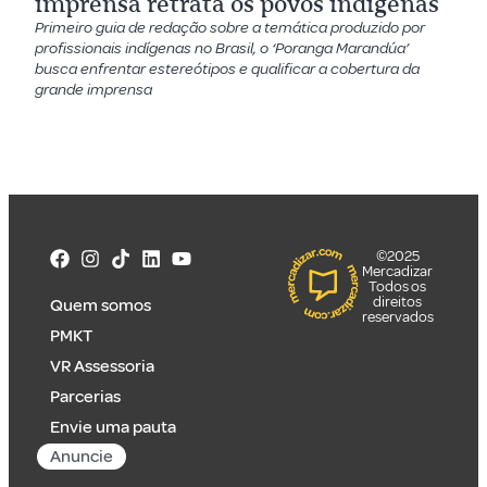
imprensa retrata os povos indígenas
Primeiro guia de redação sobre a temática produzido por
profissionais indígenas no Brasil, o ‘Poranga Marandúa’
busca enfrentar estereótipos e qualificar a cobertura da
grande imprensa
©2025
Mercadizar
Todos os
direitos
Quem somos
reservados
PMKT
VR Assessoria
Parcerias
Envie uma pauta
Anuncie