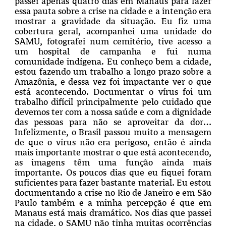
passei apenas quatro dias em Manaus para fazer
essa pauta sobre a crise na cidade e a intenção era
mostrar a gravidade da situação. Eu fiz uma
cobertura geral, acompanhei uma unidade do
SAMU, fotografei num cemitério, tive acesso a
um hospital de campanha e fui numa
comunidade indígena. Eu conheço bem a cidade,
estou fazendo um trabalho a longo prazo sobre a
Amazônia, e dessa vez foi impactante ver o que
está acontecendo. Documentar o vírus foi um
trabalho difícil principalmente pelo cuidado que
devemos ter com a nossa saúde e com a dignidade
das pessoas para não se aproveitar da dor…
Infelizmente, o Brasil passou muito a mensagem
de que o vírus não era perigoso, então é ainda
mais importante mostrar o que está acontecendo,
as imagens têm uma função ainda mais
importante.
Os poucos dias que eu fiquei foram
suficientes para fazer bastante material. Eu estou
documentando a crise no Rio de Janeiro e em São
Paulo também e a minha percepção é que em
Manaus está mais dramático. Nos dias que passei
na cidade, o SAMU não tinha muitas ocorrências