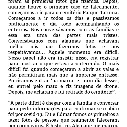
foram as primeiras fotos que fizemos. Depois,
quando houve o primeiro caso de falecimento,
começamos a ir para o cemitério Parque Tarumã.
Começamos a ir todos os dias e passávamos
praticamente o dia todo acompanhando os
enterros. Nós conversávamos com as famílias e
essa era uma das partes mais tristes.
Conversávamos com algumas que achavam
melhor nós não fazermos fotos e nós
respeitávamos… Aquele momento era difícil.
Nosso papel não era insistir nisso, era registrar
para mostrar o que estava acontecendo. O mais
difícil foi quando começaram a abrir as valas e
não permitiram mais que a imprensa entrasse.
Precisamos entrar ‘na marra’ e, num dia desses,
eu entrei pelo mato e fiz imagens de drone.
Depois, me acharam e fui retirado do cemitério”.
“A parte difícil é chegar com a família e conversar
para pedir informações para confirmar se o óbito
foi por covid-19. Eu e Edmar fomos os primeiros a
fazer fotos de pessoas que realmente faleceram
por coronavírus.
É histórico. Algo que me marcou