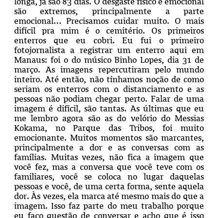
longa, já são 83 dias. O desgaste físico e emocional
são extremos, principalmente a parte
emocional… Precisamos cuidar muito. O mais
difícil pra mim é o cemitério. Os primeiros
enterros que eu cobri. Eu fui o primeiro
fotojornalista a registrar um enterro aqui em
Manaus: foi o do músico Binho Lopes, dia 31 de
março. As imagens repercutiram pelo mundo
inteiro. Até então, não tínhamos noção de como
seriam os enterros com o distanciamento e as
pessoas não podiam chegar perto. Falar de uma
imagem é difícil, são tantas. As últimas que eu
me lembro agora são as do velório do Messias
Kokama, no Parque das Tribos, foi muito
emocionante. Muitos momentos são marcantes,
principalmente a dor e as conversas com as
famílias.
Muitas vezes, não fica a imagem que
você fez, mas a conversa que você teve com os
familiares, você se coloca no lugar daquelas
pessoas e você, de uma certa forma, sente aquela
dor.
Às vezes, ela marca até mesmo mais do que a
imagem. Isso faz parte do meu trabalho porque
eu faço questão de conversar e acho que é isso