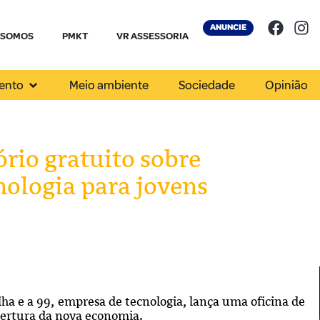
ANUNCIE
 SOMOS
PMKT
VR ASSESSORIA
ento
Meio ambiente
Sociedade
Opinião
rio gratuito sobre
nologia para jovens
lha e a 99, empresa de tecnologia, lança uma oficina de
bertura da nova economia.