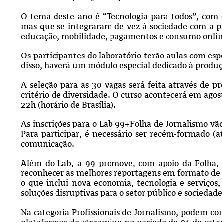
O tema deste ano é “Tecnologia para todos”, com d
mas que se integraram de vez à sociedade com a p
educação, mobilidade, pagamentos e consumo online
Os participantes do laboratório terão aulas com espe
disso, haverá um módulo especial dedicado à produç
A seleção para as 30 vagas será feita através de p
critério de diversidade. O curso acontecerá em agos
22h (horário de Brasília).
As inscrições para o Lab 99+Folha de Jornalismo vã
Para participar, é necessário ser recém-formado (a
comunicação.
Além do Lab, a 99 promove, com apoio da Folha, 
reconhecer as melhores reportagens em formato de 
o que inclui nova economia, tecnologia e serviços, 
soluções disruptivas para o setor público e sociedade 
Na categoria Profissionais de Jornalismo, podem co
plataformas de streaming no período de 21 de sete