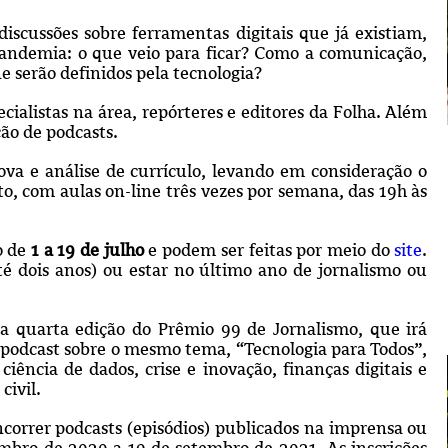
iscussões sobre ferramentas digitais que já existiam,
andemia: o que veio para ficar? Como a comunicação,
 serão definidos pela tecnologia?
cialistas na área, repórteres e editores da Folha. Além
ão de podcasts.
rova e análise de currículo, levando em consideração o
to, com aulas on-line três vezes por semana, das 19h às
o de
1 a 19 de julho
e podem ser feitas por meio do
site
.
té dois anos) ou estar no último ano de jornalismo ou
a quarta edição do Prêmio 99 de Jornalismo, que irá
podcast sobre o mesmo tema, “Tecnologia para Todos”,
ciência de dados, crise e inovação, finanças digitais e
civil.
ncorrer podcasts (episódios) publicados na imprensa ou
mbro de 2020 a 19 de setembro de 2021. As inscrições