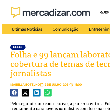
QUEM
Últimas Notícias
Comunicação
Entretenim
BRASIL
Folha e 99 lançam laborató
cobertura de temas de tec
jornalistas
ISABELLA BOTELHO
2 DE JULHO, 2021
15:00
Pelo segundo ano consecutivo, a parceria entre a Fo
treinamento para jovens jornalistas com foco na co