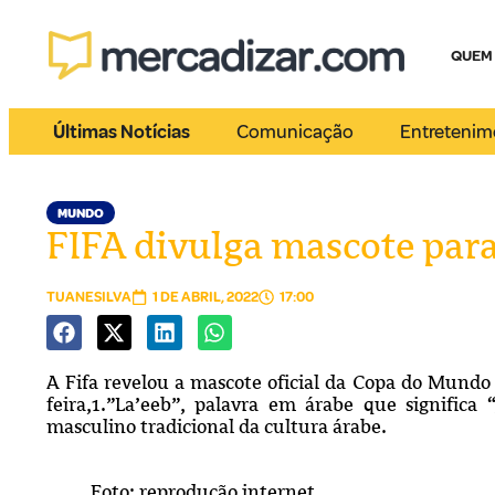
QUEM
Últimas Notícias
Comunicação
Entretenim
MUNDO
FIFA divulga mascote par
TUANESILVA
1 DE ABRIL, 2022
17:00
A Fifa revelou a mascote oficial da Copa do Mundo
feira,1.”La’eeb”, palavra em árabe que significa
masculino tradicional da cultura árabe.
Foto: reprodução internet