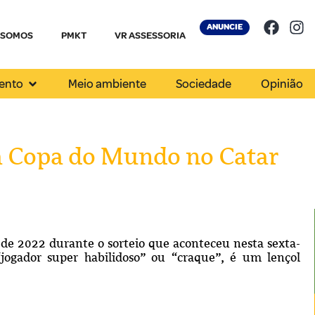
ANUNCIE
 SOMOS
PMKT
VR ASSESSORIA
ento
Meio ambiente
Sociedade
Opinião
a Copa do Mundo no Catar
 de 2022 durante o sorteio que aconteceu nesta sexta-
 “jogador super habilidoso” ou “craque”, é um lençol