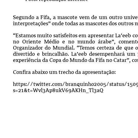
Segundo a Fifa, a mascote vem de um outro universo
interpretações” onde todas as mascotes dos outros 
“Estamos muito satisfeitos em apresentar La’eeb c
no Oriente Médio e no mundo árabe”, comentou
Organizador do Mundial. “Temos certeza de que os
divertido e brincalhão. La’eeb desempenhará um p
experiência da Copa do Mundo da Fifa no Catar”, c
Confira abaixo um trecho da apresentação:
https://twitter.com/branquinho2005/status/15
s=21&t=Wvl3Ap8ukV69AKHn_Tl3aQ