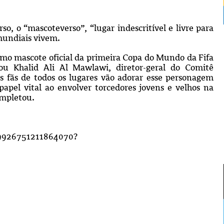
, o “mascoteverso”, “lugar indescritível e livre para
mundiais vivem.
omo mascote oficial da primeira Copa do Mundo da Fifa
 Khalid Ali Al Mawlawi, diretor-geral do Comitê
 fãs de todos os lugares vão adorar esse personagem
apel vital ao envolver torcedores jovens e velhos na
ompletou.
09926751211864070?