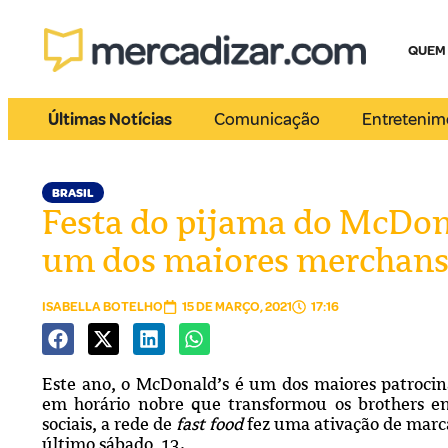
QUEM
Últimas Notícias
Comunicação
Entretenim
BRASIL
Festa do pijama do McDon
um dos maiores merchans
ISABELLA BOTELHO
15 DE MARÇO, 2021
17:16
Este ano, o McDonald’s é um dos maiores patrocina
em horário nobre que transformou os brothers e
sociais, a rede de
fast food
fez uma ativação de marca
último sábado, 13.