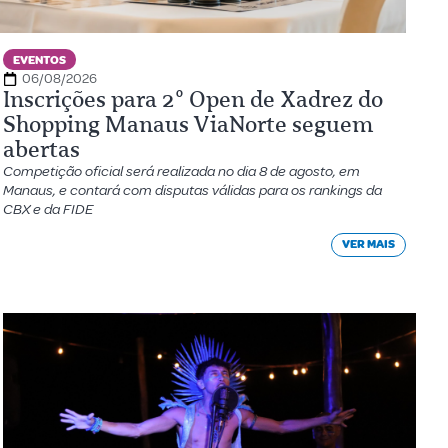
EVENTOS
06/08/2026
Inscrições para 2º Open de Xadrez do
Shopping Manaus ViaNorte seguem
abertas
Competição oficial será realizada no dia 8 de agosto, em
Manaus, e contará com disputas válidas para os rankings da
CBX e da FIDE
VER MAIS