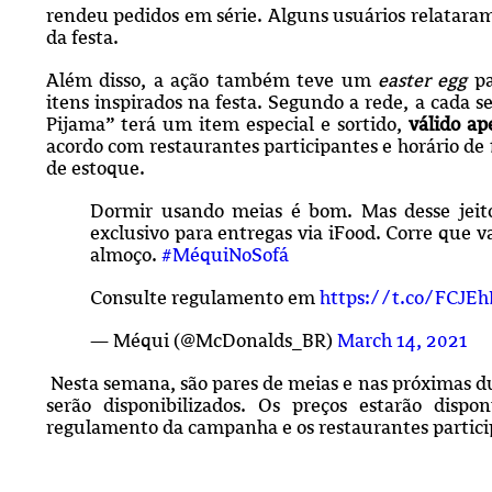
rendeu pedidos em série. Alguns usuários relatara
da festa.
Além disso, a ação também teve um
easter egg
pa
itens inspirados na festa. Segundo a rede, a cada 
Pijama” terá um item especial e sortido,
válido ap
acordo com restaurantes participantes e horário d
de estoque.
Dormir usando meias é bom. Mas desse jeit
exclusivo para entregas via iFood. Corre que v
almoço.
#MéquiNoSofá
Consulte regulamento em
https://t.co/FCJE
— Méqui (@McDonalds_BR)
March 14, 2021
Nesta semana, são pares de meias e nas próximas du
serão disponibilizados. Os preços estarão dispo
regulamento da campanha e os restaurantes particip