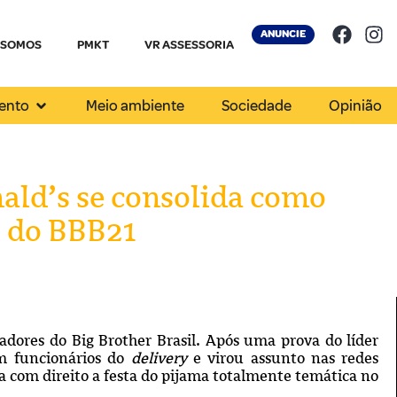
ANUNCIE
 SOMOS
PMKT
VR ASSESSORIA
ento
Meio ambiente
Sociedade
Opinião
ald’s se consolida como
 do BBB21
dores do Big Brother Brasil. Após uma prova do líder
m funcionários do
delivery
e virou assunto nas redes
 com direito a festa do pijama totalmente temática no