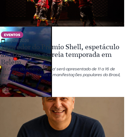
EVENTOS
07/08/2026
Vencedor do Prêmio Shell, espetáculo
amazonense estreia temporada em
Belém
‘As Cores da América Latina’ será apresentado de 11 a 16 de
agosto, com referências a manifestações populares do Brasil,
Chile e Peru