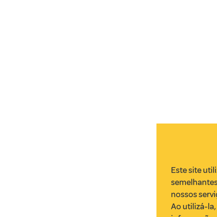
Este site uti
semelhantes
nossos servi
Ao utilizá-l