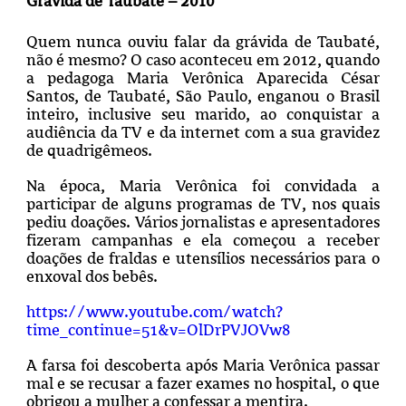
Grávida de Taubaté – 2010
Quem nunca ouviu falar da grávida de Taubaté,
não é mesmo? O caso aconteceu em 2012, quando
a pedagoga Maria Verônica Aparecida César
Santos, de Taubaté, São Paulo, enganou o Brasil
inteiro, inclusive seu marido, ao conquistar a
audiência da TV e da internet com a sua gravidez
de quadrigêmeos.
Na época, Maria Verônica foi convidada a
participar de alguns programas de TV, nos quais
pediu doações. Vários jornalistas e apresentadores
fizeram campanhas e ela começou a receber
doações de fraldas e utensílios necessários para o
enxoval dos bebês.
https://www.youtube.com/watch?
time_continue=51&v=OlDrPVJOVw8
A farsa foi descoberta após Maria Verônica passar
mal e se recusar a fazer exames no hospital, o que
obrigou a mulher a confessar a mentira.