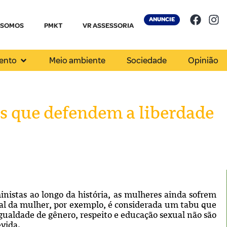
ANUNCIE
 SOMOS
PMKT
VR ASSESSORIA
ento
Meio ambiente
Sociedade
Opinião
 que defendem a liberdade
nistas ao longo da história, as mulheres ainda sofrem
al da mulher, por exemplo, é considerada um tabu que
gualdade de gênero, respeito e educação sexual não são
vida.