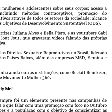
as mulheres e adolescentes sobre seus corpos; acesso a
 incluindo métodos contraceptivos; promoção do
ivos através de todos os setores da sociedade; alcance
os Objetivos de Desenvolvimento Sustentável (ODS).
izes Juliana Alves e Bella Piero, e as youtubers Gabi
a Jout Jout, que gravaram vídeos falando das próprias
iva.
os Direitos Sexuais e Reprodutivos no Brasil, liderado
dos Países Baixos, além das empresas MSD, Semina e
ha ainda outras instituições, como Reckitt Benckiser,
o e Movimento Mulher 360.
ndy Mel
 sempre foi um elemento presente nas campanhas de
eu o que falar com uma promoção com foco no Outubro
es e a população com o objetivo de conscientizar as