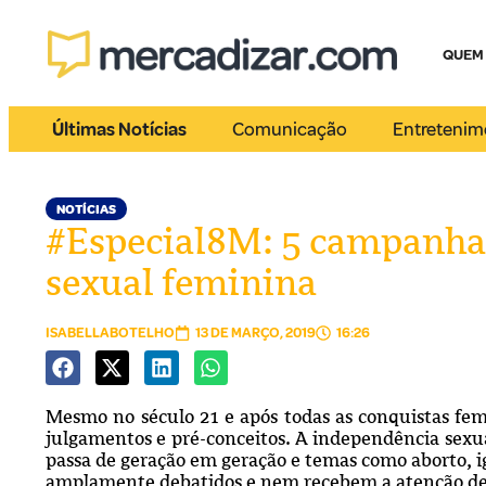
QUEM
Últimas Notícias
Comunicação
Entretenim
NOTÍCIAS
#Especial8M: 5 campanhas
sexual feminina
ISABELLABOTELHO
13 DE MARÇO, 2019
16:26
Mesmo no século 21 e após todas as conquistas femi
julgamentos e pré-conceitos. A independência sexu
passa de geração em geração e temas como aborto, i
amplamente debatidos e nem recebem a atenção de