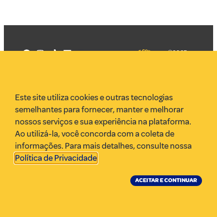
©2025
Mercadizar
Todos os
direitos
Quem somos
reservados
PMKT
Este site utiliza cookies e outras tecnologias
VR Assessoria
semelhantes para fornecer, manter e melhorar
Parcerias
nossos serviços e sua experiência na plataforma.
Envie uma pauta
Ao utilizá-la, você concorda com a coleta de
Anuncie
informações. Para mais detalhes, consulte nossa
Política de Privacidade
.
ACEITAR E CONTINUAR