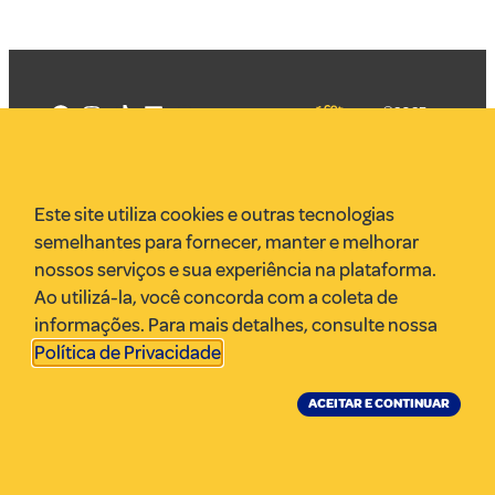
©2025
Mercadizar
Todos os
direitos
Quem somos
reservados
PMKT
Este site utiliza cookies e outras tecnologias
VR Assessoria
semelhantes para fornecer, manter e melhorar
Parcerias
nossos serviços e sua experiência na plataforma.
Envie uma pauta
Ao utilizá-la, você concorda com a coleta de
Anuncie
informações. Para mais detalhes, consulte nossa
Política de Privacidade
.
ACEITAR E CONTINUAR