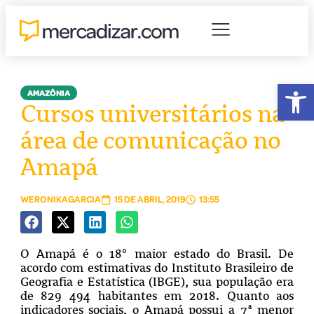
Abr
AMAZÔNIA
Cursos universitários na
área de comunicação no
Amapá
WERONIKAGARCIA
15 DE ABRIL, 2019
13:55
O Amapá é o 18º maior estado do Brasil. De
acordo com estimativas do Instituto Brasileiro de
Geografia e Estatística (IBGE), sua população era
de 829 494 habitantes em 2018. Quanto aos
indicadores sociais, o Amapá possui a 7ª menor