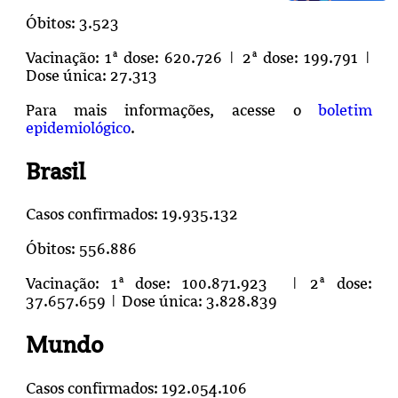
Óbitos: 3.523
Vacinação: 1ª dose: 620.726 | 2ª dose: 199.791 |
Dose única: 27.313
Para mais informações, acesse o
boletim
epidemiológico
.
Brasil
Casos confirmado
s: 19.935.132
Óbitos:
556.886
Vacinação: 1ª dose:
100.871.923
| 2ª dose:
37.657.659 | Dose única: 3.828.839
Mundo
Casos confirmados:
192.054.106