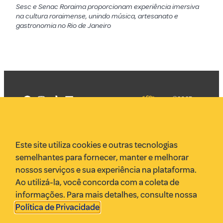
Sesc e Senac Roraima proporcionam experiência imersiva
na cultura roraimense, unindo música, artesanato e
gastronomia no Rio de Janeiro
©2025
Mercadizar
Todos os
direitos
Quem somos
reservados
PMKT
Este site utiliza cookies e outras tecnologias
VR Assessoria
semelhantes para fornecer, manter e melhorar
Parcerias
nossos serviços e sua experiência na plataforma.
Envie uma pauta
Ao utilizá-la, você concorda com a coleta de
Anuncie
informações. Para mais detalhes, consulte nossa
Política de Privacidade
.