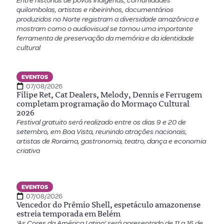
Entre histórias de povos indígenas, comunidades
quilombolas, artistas e ribeirinhos, documentários
produzidos no Norte registram a diversidade amazônica e
mostram como o audiovisual se tornou uma importante
ferramenta de preservação da memória e da identidade
cultural
EVENTOS
07/08/2026
Filipe Ret, Cat Dealers, Melody, Dennis e Ferrugem
completam programação do Mormaço Cultural
2026
Festival gratuito será realizado entre os dias 9 e 20 de
setembro, em Boa Vista, reunindo atrações nacionais,
artistas de Roraima, gastronomia, teatro, dança e economia
criativa
EVENTOS
07/08/2026
Vencedor do Prêmio Shell, espetáculo amazonense
estreia temporada em Belém
‘As Cores da América Latina’ será apresentado de 11 a 16 de