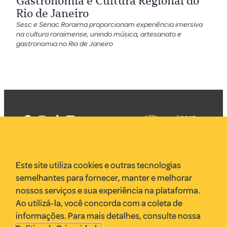
Gastronomia e Cultura Regional do
Rio de Janeiro
Sesc e Senac Roraima proporcionam experiência imersiva
na cultura roraimense, unindo música, artesanato e
gastronomia no Rio de Janeiro
©2025
Mercadizar
Todos os
direitos
Quem somos
reservados
PMKT
Este site utiliza cookies e outras tecnologias
VR Assessoria
semelhantes para fornecer, manter e melhorar
Parcerias
nossos serviços e sua experiência na plataforma.
Envie uma pauta
Ao utilizá-la, você concorda com a coleta de
Anuncie
informações. Para mais detalhes, consulte nossa